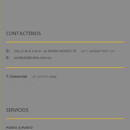
CONTACTENOS
D:
T:
CALLE 98 A # 69 B - 65 BARRIO MORATO
+57 1 3003587 EXT 114
E:
contacto@vatco.com.co
T: Comercial
+57 314 771 3406
BOGOTÁ - COLOMBIA
SERVICIOS
PUNTO A PUNTO